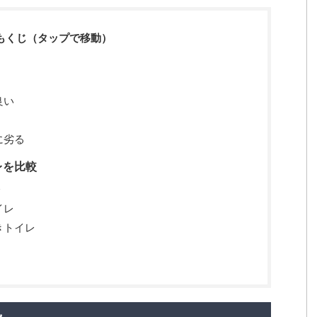
もくじ（タップで移動）
良い
に劣る
レを比較
レ
イレ
きトイレ